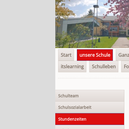
Navigation
Start
unsere Schule
Ganz
überspringen
itslearning
Schulleben
Fo
Navigation
Schulteam
überspringen
Schulsozialarbeit
Stundenzeiten