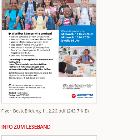
Flyer_BesteBildung 11.2.26.pdf
(243,7 KiB)
INFO ZUM LESEBAND