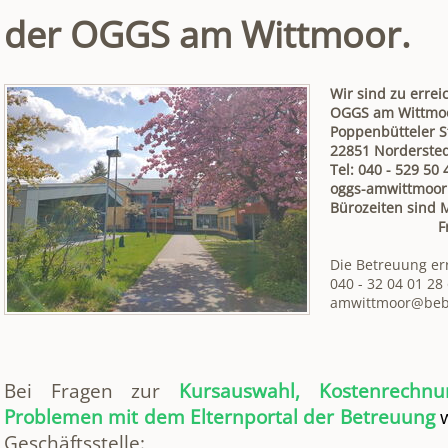
der OGGS am Wittmoor.
Wir sind zu errei
OGGS am Wittmo
Poppenbütteler S
22851 Norderste
Tel: 040 - 529 50 
oggs-amwittmoor
Bürozeiten sind M
Freitag: 7.
Die Betreuung err
040 - 32 04 01 28
amwittmoor@beb-
Bei Fragen zur
Kursauswahl, Kostenrechn
Problemen mit dem Elternportal der Betreuung
Geschäftsstelle: