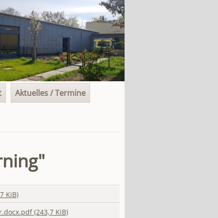
t
Aktuelles / Termine
rning"
7 KiB)
r.docx.pdf
(243,7 KiB)